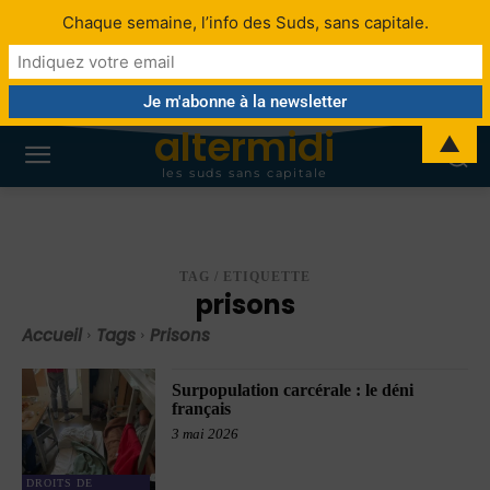
Chaque semaine, l’info des Suds, sans capitale.
altermidi
▲
les suds sans capitale
TAG / ETIQUETTE
prisons
Accueil
Tags
Prisons
Surpopulation carcérale : le déni
français
3 mai 2026
DROITS DE