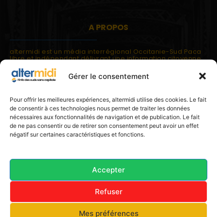
A PROPOS
altermidi est un média interrégional Occitanie-Sud Paca
libre et indépendant délivrant une information citoyenne
et participative.
Gérer le consentement
altermidi est ouvert sur les suds, la méditerranée,
l'europe.
altermidi aborde des thématiques globales évaluées à
Pour offrir les meilleures expériences, altermidi utilise des cookies. Le fait
partir des constats de terrain ou d'analyses à l'échelon
de consentir à ces technologies nous permet de traiter les données
local.
nécessaires aux fonctionnalités de navigation et de publication. Le fait
altermidi c'est l'information capitale, sans capitale.
de ne pas consentir ou de retirer son consentement peut avoir un effet
négatif sur certaines caractéristiques et fonctions.
Contactez nous:
contact@altermidi.org
Accepter
Refuser
© 2025 altermidi.org - Les amis d'altermidi
Mes préférences