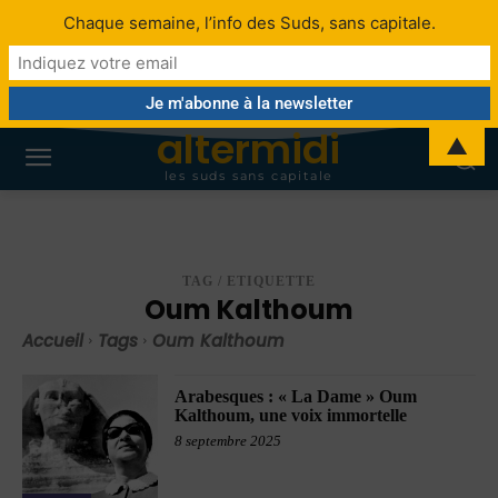
Chaque semaine, l’info des Suds, sans capitale.
altermidi
▲
les suds sans capitale
TAG / ETIQUETTE
Oum Kalthoum
Accueil
Tags
Oum Kalthoum
Arabesques : « La Dame » Oum
Kalthoum, une voix immortelle
8 septembre 2025