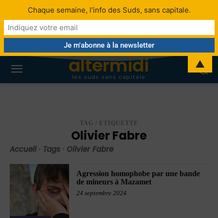
Chaque semaine, l’info des Suds, sans capitale.
altermidi
▲
les suds sans capitale
TAG / ETIQUETTE
Olivier Fabre
Accueil
Tags
Olivier Fabre
Agression homophobe par une bande
de mineurs à Mazamet
24 septembre 2024