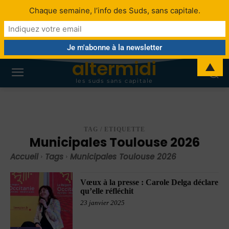
Chaque semaine, l’info des Suds, sans capitale.
altermidi
▲
les suds sans capitale
TAG / ETIQUETTE
Municipales Toulouse 2026
Accueil
Tags
Municipales Toulouse 2026
Vœux à la presse : Carole Delga déclare
qu’elle réfléchit
23 janvier 2025