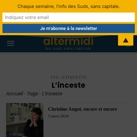
Chaque semaine, l’info des Suds, sans capitale.
altermidi
▲
les suds sans capitale
TAG / ETIQUETTE
L’inceste
Accueil
Tags
L’inceste
Christine Angot, encore et encore
5 mars 2024