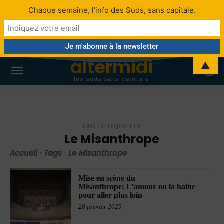
Chaque semaine, l’info des Suds, sans capitale.
altermidi
▲
les suds sans capitale
TAG / ETIQUETTE
Le Misanthrope
Accueil
Tags
Le Misanthrope
Mise en scène du
Misanthrope: L’amour ou la haine
pour aller plus loin
20 janvier 2025