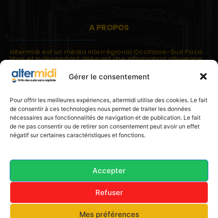
A PROPOS
altermidi est un média interrégional Occitanie-Sud Paca
libre et indépendant délivrant une information citoyenne
et participative.
Gérer le consentement
altermidi est ouvert sur les suds, la méditerranée,
l'europe.
altermidi aborde des thématiques globales évaluées à
Pour offrir les meilleures expériences, altermidi utilise des cookies. Le fait
partir des constats de terrain ou d'analyses à l'échelon
de consentir à ces technologies nous permet de traiter les données
local.
nécessaires aux fonctionnalités de navigation et de publication. Le fait
altermidi c'est l'information capitale, sans capitale.
de ne pas consentir ou de retirer son consentement peut avoir un effet
négatif sur certaines caractéristiques et fonctions.
Contactez nous:
contact@altermidi.org
Accepter
Refuser
© 2025 altermidi.org - Les amis d'altermidi
Mes préférences