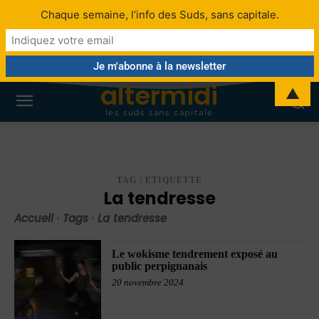
Chaque semaine, l’info des Suds, sans capitale.
altermidi
▲
les suds sans capitale
TAG / ETIQUETTE
La tendresse
Accueil
Tags
La tendresse
Le wokisme tendrement exposé au
public perpignanais
20 novembre 2024