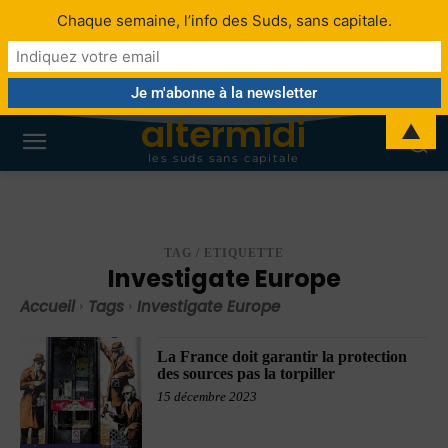
Chaque semaine, l’info des Suds, sans capitale.
altermidi
▲
les suds sans capitale
TAG / ETIQUETTE
Investigate Europe
Accueil
Tags
Investigate Europe
La France doit garantir la protection
des sources pas la torpiller
15 décembre 2023