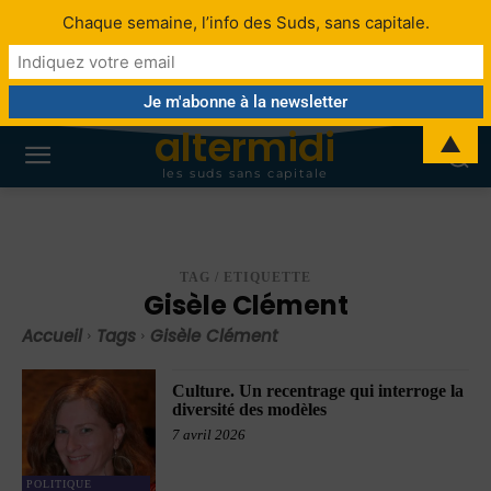
Chaque semaine, l’info des Suds, sans capitale.
altermidi
▲
les suds sans capitale
TAG / ETIQUETTE
Gisèle Clément
Accueil
Tags
Gisèle Clément
Culture. Un recentrage qui interroge la
diversité des modèles
7 avril 2026
POLITIQUE