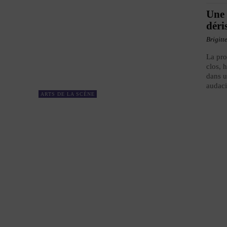
Une 
déri
Brigitt
La pro
clos, 
dans u
audaci
ARTS DE LA SCÈNE