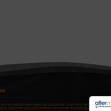
OS
i est un média interrégional Occitanie-Sud Paca libre et
ant délivrant une information citoyenne et participative.