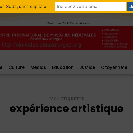
ME CONNECTER/ M'ENREGISTRER
es Suds, sans capitale.
-- Promotion Club Partenaires --
nt
Culture
Médias
Éducation
Justice
Citoyenneté
TAG / ETIQUETTE
expérience artistique