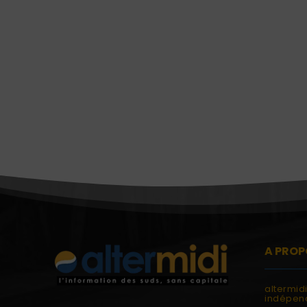
A PROP
altermid
indépend