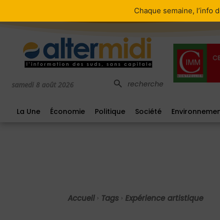
PLUS
Chaque semaine, l’info d
recherche
samedi 8 août 2026
La Une
Économie
Politique
Société
Environneme
Accueil
Tags
Expérience artistique