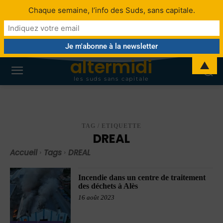
Chaque semaine, l’info des Suds, sans capitale.
altermidi
▲
les suds sans capitale
TAG / ETIQUETTE
DREAL
Accueil
Tags
DREAL
Incendie dans un centre de traitement
des déchets à Alès
16 août 2023