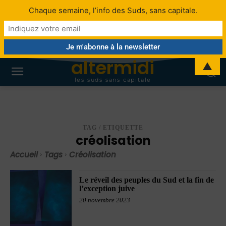
Chaque semaine, l’info des Suds, sans capitale.
altermidi
▲
les suds sans capitale
TAG / ETIQUETTE
créolisation
Accueil
Tags
Créolisation
Le réveil des peuples du Sud et la fin de
l’exception juive
20 novembre 2023