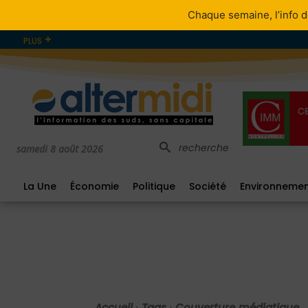
Chaque semaine, l’info d
PLUS
recherche
samedi 8 août 2026
La Une
Économie
Politique
Société
Environneme
Accueil
Tags
Couverture médiatique