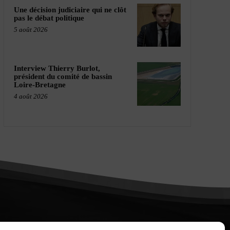
Une décision judiciaire qui ne clôt
pas le débat politique
5 août 2026
Interview Thierry Burlot,
président du comité de bassin
Loire-Bretagne
4 août 2026