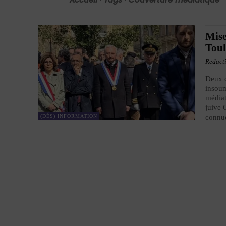
Mise
Toul
Redact
Deux 
insoum
médiat
juive 
(DÉS) INFORMATION
connue