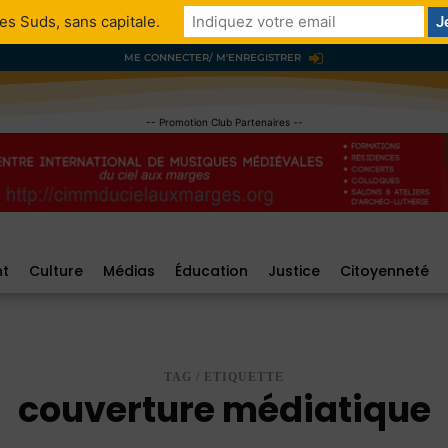
es Suds, sans capitale.
ME CONNECTER/ M'ENREGISTRER
-- Promotion Club Partenaires --
nt
Culture
Médias
Éducation
Justice
Citoyenneté
TAG / ETIQUETTE
couverture médiatique