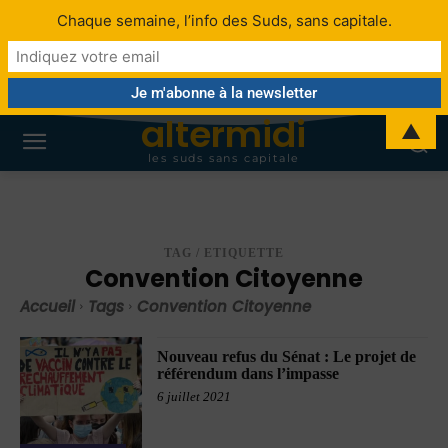
Chaque semaine, l’info des Suds, sans capitale.
altermidi
▲
les suds sans capitale
TAG / ETIQUETTE
Convention Citoyenne
Accueil
Tags
Convention Citoyenne
Nouveau refus du Sénat : Le projet de
référendum dans l’impasse
6 juillet 2021