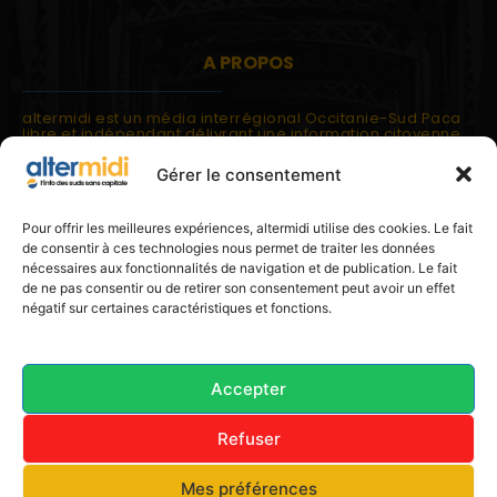
A PROPOS
altermidi est un média interrégional Occitanie-Sud Paca
libre et indépendant délivrant une information citoyenne
et participative.
Gérer le consentement
altermidi est ouvert sur les suds, la méditerranée,
l'europe.
altermidi aborde des thématiques globales évaluées à
Pour offrir les meilleures expériences, altermidi utilise des cookies. Le fait
partir des constats de terrain ou d'analyses à l'échelon
de consentir à ces technologies nous permet de traiter les données
local.
nécessaires aux fonctionnalités de navigation et de publication. Le fait
altermidi c'est l'information capitale, sans capitale.
de ne pas consentir ou de retirer son consentement peut avoir un effet
négatif sur certaines caractéristiques et fonctions.
Contactez nous:
contact@altermidi.org
Accepter
Refuser
© 2025 altermidi.org - Les amis d'altermidi
Mes préférences