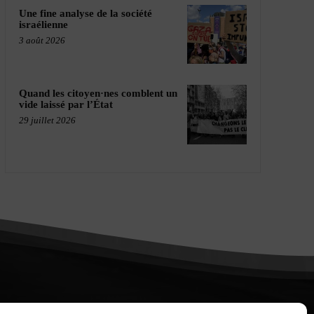
Une fine analyse de la société
israélienne
3 août 2026
Quand les citoyen·nes comblent un
vide laissé par l’État
29 juillet 2026