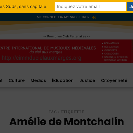
es Suds, sans capitale.
ME CONNECTER/ M'ENREGISTRER
-- Promotion Club Partenaires --
nt
Culture
Médias
Éducation
Justice
Citoyenneté
TAG / ETIQUETTE
Amélie de Montchalin