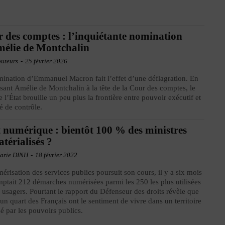
 des comptes : l’inquiétante nomination
élie de Montchalin
buteurs
-
25 février 2026
ination d’Emmanuel Macron fait l’effet d’une déflagration. En
sant Amélie de Montchalin à la tête de la Cour des comptes, le
e l’État brouille un peu plus la frontière entre pouvoir exécutif et
té de contrôle.
 numérique : bientôt 100 % des ministres
térialisés ?
arie DINH
-
18 février 2022
érisation des services publics poursuit son cours, il y a six mois
ptait 212 démarches numérisées parmi les 250 les plus utilisées
s usagers. Pourtant le rapport du Défenseur des droits révèle que
'un quart des Français ont le sentiment de vivre dans un territoire
sé par les pouvoirs publics.