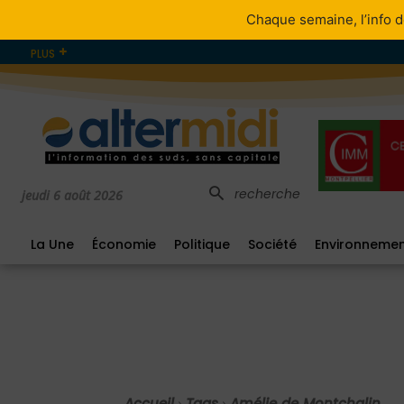
Chaque semaine, l’info d
PLUS
recherche
jeudi 6 août 2026
La Une
Économie
Politique
Société
Environneme
Accueil
Tags
Amélie de Montchalin