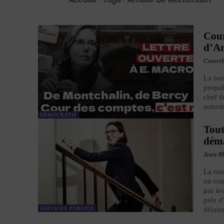
Cour
d’Am
Contri
La nom
propul
chef d
autori
DÉMOCRATIE
Tout
déma
Jean-M
La num
on com
par le
près d
SERVICES PUBLICS
délais