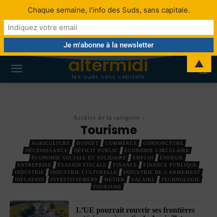
Chaque semaine, l’info des Suds, sans capitale.
altermidi
▲
les suds sans capitale
Archive de la catégorie :
Tourisme
AGRICULTURE
BUDGET
COMMERCE
CONJONCTURE
DÉCROISSANCE
DÉFICIT PUBLIC
ÉCONOMIE CIRCULAIRE
ÉCONOMIE SOCIALE ET SOLIDAIRE
EMPLOI
ÉNERGIE
ENTREPRISE
ÉVASION FISCALE
FINANCE
FINANCE PUBLIQUE
INDUSTRIE
INDUSTRIE CULTURELLE
INDUSTRIE DE L'ARMEMENT
INFLATION
INVESTISSEMENT
MÉTIER
SALAIRE
TECHNOLOGIE
TOURISME
L’UE pourrait rouvrir ses frontières