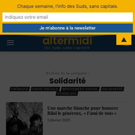
Chaque semaine, l’info des Suds, sans capitale.
altermidi
▲
les suds sans capitale
Archive de la catégorie :
Solidarité
CHÔMAGE
CRISE SOCIALE
MOUVEMENT SOCIAL
SOLIDARITÉ
SYNDICATS
Une marche blanche pour honorer
Bilal le généreux, « l’ami de tous »
5 février 2025