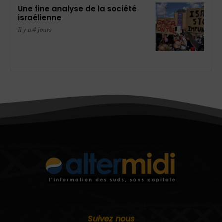
Une fine analyse de la société
israélienne
Il y a 4 jours
Suivez nous