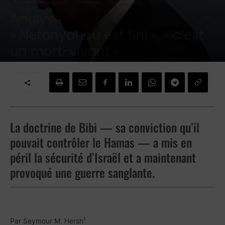
Proche-Orient
Israël
Palestine
Moyen-Orient
Qatar
Analyse :
« Netanyahou est fini », « c’est
un mort-vivant »
Par
Revue
-
23 octobre 2023
La doctrine de Bibi — sa conviction qu’il
pouvait contrôler le Hamas — a mis en
péril la sécurité d’Israël et a maintenant
provoqué une guerre sanglante.
1
Par Seymour M. Hersh