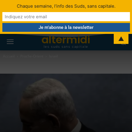
Chaque semaine, l’info des Suds, sans capitale.
altermidi
▲
les suds sans capitale
Accueil
Proche-Orient
Israël