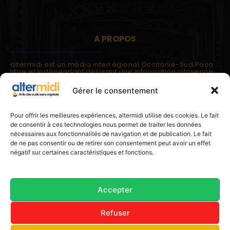
A PROPOS
altermidi est un média interrégional Occitanie-Sud Paca
libre et indépendant délivrant une information citoyenne
et participative.
Gérer le consentement
altermidi est ouvert sur les suds, la méditerranée,
l'europe.
altermidi aborde des thématiques globales évaluées à
Pour offrir les meilleures expériences, altermidi utilise des cookies. Le fait
partir des constats de terrain ou d'analyses à l'échelon
de consentir à ces technologies nous permet de traiter les données
local.
nécessaires aux fonctionnalités de navigation et de publication. Le fait
altermidi c'est l'information capitale, sans capitale.
de ne pas consentir ou de retirer son consentement peut avoir un effet
négatif sur certaines caractéristiques et fonctions.
Contactez nous:
contact@altermidi.org
Accepter
Refuser
© 2025 altermidi.org - Les amis d'altermidi