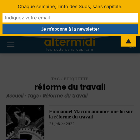
Chaque semaine, l’info des Suds, sans capitale.
altermidi
▲
les suds sans capitale
TAG / ETIQUETTE
réforme du travail
Accueil
Tags
Réforme du travail
Emmanuel Macron annonce une loi sur
la réforme du travail
21 juillet 2022