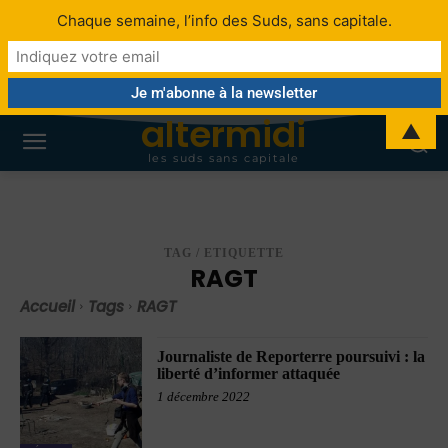
Chaque semaine, l’info des Suds, sans capitale.
altermidi
▲
les suds sans capitale
TAG / ETIQUETTE
RAGT
Accueil
Tags
RAGT
Journaliste de Reporterre poursuivi : la
liberté d’informer attaquée
1 décembre 2022