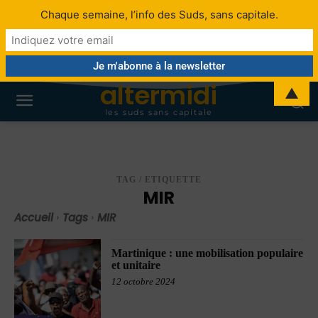
Chaque semaine, l’info des Suds, sans capitale.
altermidi
▲
les suds sans capitale
TAG / ETIQUETTE
MIR
Accueil
Tags
MIR
Martinique : une mobilisation populaire
et unitaire
12 octobre 2024