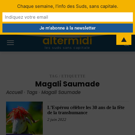
Chaque semaine, l’info des Suds, sans capitale.
altermidi
▲
les suds sans capitale
TAG / ETIQUETTE
Magali Saumade
Accueil
Tags
Magali Saumade
L’Espérou célèbre les 30 ans de la fête
de la transhumance
2 juin 2022