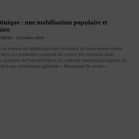
inique : une mobilisation populaire et
aire
VERLEI
-
12 octobre 2024
 de tension en Martinique dans la foulée du mouvement contre
 chère. La préfecture a imposé un couvre-feu nocturne dans
ns quartiers de Fort-de-France. Le collectif martiniquais appelle ce
di à une mobilisation générale « Martinique île morte »