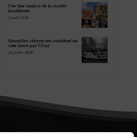
Une fine analyse de la société
israélienne
3 août 2026
Quand les citoyen·nes comblent un
vide laissé par l’État
29 juillet 2026