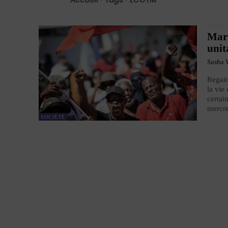
Mart
unit
Sasha 
Regain
la vie
certai
mercre
SOCIÉTÉ