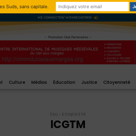
es Suds, sans capitale.
ME CONNECTER/ M'ENREGISTRER
-- Promotion Club Partenaires --
nt
Culture
Médias
Éducation
Justice
Citoyenneté
TAG / ETIQUETTE
lCGTM