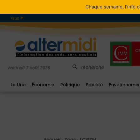
Chaque semaine, l’info d
PLUS
recherche
vendredi 7 août 2026
La Une
Économie
Politique
Société
Environneme
Accueil
Tags
LCGTM