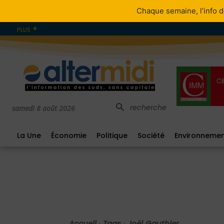
Chaque semaine, l’info d
PLUS
recherche
samedi 8 août 2026
La Une
Économie
Politique
Société
Environneme
Accueil
Tags
Joël Gauthier