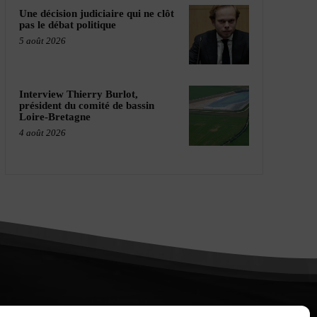
Une décision judiciaire qui ne clôt
pas le débat politique
5 août 2026
Interview Thierry Burlot,
président du comité de bassin
Loire-Bretagne
4 août 2026