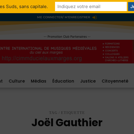
es Suds, sans capitale.
ME CONNECTER/ M'ENREGISTRER
-- Promotion Club Partenaires --
nt
Culture
Médias
Éducation
Justice
Citoyenneté
TAG / ETIQUETTE
Joël Gauthier