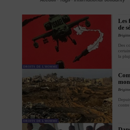
Les 
de s
Brigitt
Des c
certai
la plu
DROITS DE L'HOMME
Comb
mon
Brigitt
Depuis
contre
DROITS DE L'HOMME
Dans