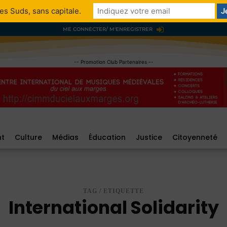
es Suds, sans capitale.
ME CONNECTER/ M'ENREGISTRER
-- Promotion Club Partenaires --
nt
Culture
Médias
Éducation
Justice
Citoyenneté
TAG / ETIQUETTE
International Solidarity