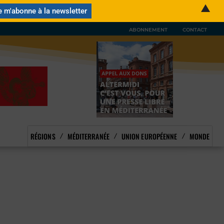
▲
ABONNEMENT
CONTACT
RÉGIONS
MÉDITERRANÉE
UNION EUROPÉENNE
MONDE