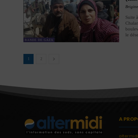
Brigitt
Suite 
Chalan
boulev
le dés
BANDE DE GAZA
1
2
A PROP
altermid