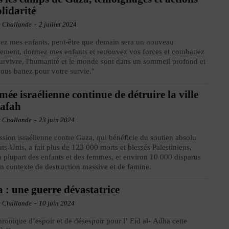
olidarité
e Challande
-
2 juillet 2024
z mes enfants, peut-être que demain sera un nouveau
ement, dormez mes enfants et retrouvez vos forces et combattez
urvivre, l'humanité et le monde sont dans un sommeil profond et
ous battez pour votre survie."
mée israélienne continue de détruire la ville
Rafah
e Challande
-
23 juin 2024
ssion israélienne contre Gaza, qui bénéficie du soutien absolu
ats-Unis, a fait plus de 123 000 morts et blessés Palestiniens,
a plupart des enfants et des femmes, et environ 10 000 disparus
n contexte de destruction massive et de famine.
 : une guerre dévastatrice
e Challande
-
10 juin 2024
ronique d’espoir et de désespoir pour l’ Eid al- Adha cette