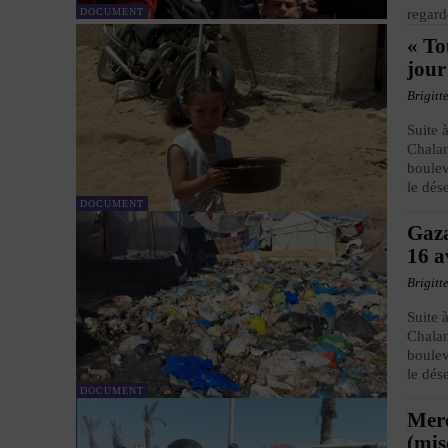
DOCUMENT
regard
« To
jour
Brigitt
Suite 
Chalan
boulev
le dés
DOCUMENT
Gaza
16 a
Brigitt
Suite 
Chalan
boulev
le dés
DOCUMENT
Merc
(mis