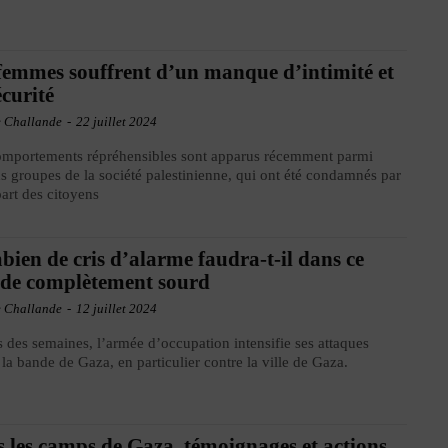
femmes souffrent d’un manque d’intimité et
écurité
e Challande
-
22 juillet 2024
omportements répréhensibles sont apparus récemment parmi
ns groupes de la société palestinienne, qui ont été condamnés par
part des citoyens
ien de cris d’alarme faudra-t-il dans ce
de complètement sourd
e Challande
-
12 juillet 2024
 des semaines, l’armée d’occupation intensifie ses attaques
 la bande de Gaza, en particulier contre la ville de Gaza.
 les camps de Gaza, témoignages et actions