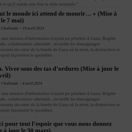
e et qu'il oublie une fois la série terminée."
ut le monde ici attend de mourir… » (Mise à
 le 7 mai)
e Challande
-
19 avril 2024
à une mission d'information n'ayant pu pénétrer à Gaza, Brigitte
de, collaboratrice altermidi , recueille les témoignages
ersants du cœur de la bande de Gaza où la mort, la destruction et
espoir façonnent le quotidien.
. Vivre sous des tas d’ordures (Mise à jour le
vril)
e Challande
-
4 avril 2024
à une mission d'information n'ayant pu pénétrer à Gaza, Brigitte
de, collaboratrice altermidi , recueille les témoignages
ersants du cœur de la bande de Gaza où la mort, la destruction et
espoir façonnent le quotidien.
i pour tout l’espoir que vous nous donnez
e à jour le 30 mars)