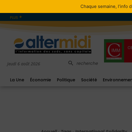
Chaque semaine, l’info d
PLUS
recherche
jeudi 6 août 2026
La Une
Économie
Politique
Société
Environneme
Accueil
Tags
International Solidarity