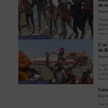
de s
Brigitt
"Dorme
déplac
pour s
vous v
DROITS DE L'HOMME
L’ar
de 
Brigitt
L’agre
des Ét
pour l
dans u
DROITS DE L'HOMME
Gaza
Brigitt
Une ch