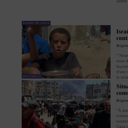
année
BANDE DE GAZA
Isra
cont
Brigitt
" Nous
nous d
façonn
d'une 
DOCUMENT
la sér
Situ
comm
Brigitt
"À par
crimes
soutie
Gaza c