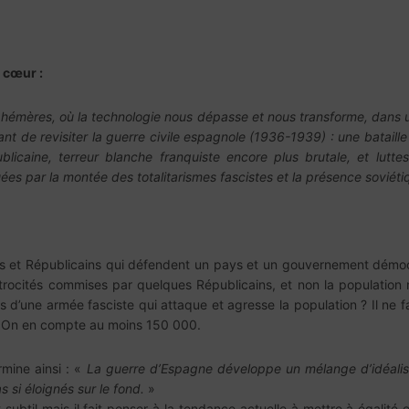
 cœur :
hémères, où la technologie nous dépasse et nous transforme, dans u
ant de revisiter la guerre civile espagnole (1936-1939) : une bataille
blicaine, terreur blanche franquiste encore plus brutale, et lutt
 par la montée des totalitarismes fascistes et la présence soviét
es et Républicains qui défendent un pays et un gouvernement démocra
atrocités commises par quelques Républicains, et non la population n
s d’une armée fasciste qui attaque et agresse la population ? Il ne f
. On en compte au moins 150 000.
mine ainsi : «
La guerre d’Espagne développe un mélange d’idéalisme
 si éloignés sur le fond.
»
 subtil mais il fait penser à la tendance actuelle à mettre à égalité