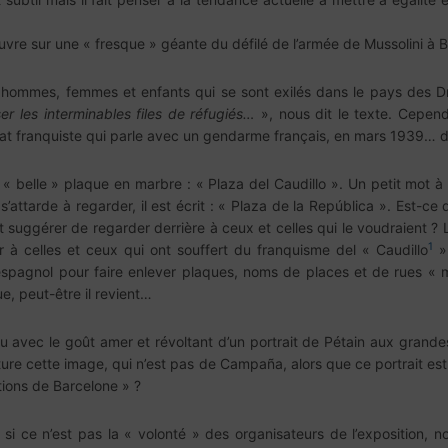
ouvre sur une « fresque » géante du défilé de l’armée de Mussolini à 
0 hommes, femmes et enfants qui se sont exilés dans le pays des D
r les interminables files de réfugiés…
», nous dit le texte. Cepend
ldat franquiste qui parle avec un gendarme français, en mars 1939… do
 belle » plaque en marbre : « Plaza del Caudillo ». Un petit mot à 
’attarde à regarder, il est écrit : « Plaza de la República ». Est-ce qu
et suggérer de regarder derrière à ceux et celles qui le voudraient 
1
 celles et ceux qui ont souffert du franquisme del « Caudillo
» 
 espagnol pour faire enlever plaques, noms de places et de rues «
, peut-être il revient…
lieu avec le goût amer et révoltant d’un portrait de Pétain aux grande
ôture cette image, qui n’est pas de Campaña, alors que ce portrait est
tions de Barcelone » ?
si ce n’est pas la « volonté » des organisateurs de l’exposition, no