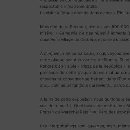
respectable » l’extrême droite.
La visite à l’étage abonde dans ce sens. Elle s’
Mais rien de la Retirada, rien de ces 500 00
misère. «
Campaña n’a pas réussi à immortalise
observe le village de Cerbère, et celle d’un so
À mi-chemin de ce parcours, nous voyons une «
cette plaque avant la victoire de Franco. Si on s
Rendre bien visible « Plaza de la República » 
présence de cette plaque donne mal au cœur à
citoyens et citoyennes se battent dans l’État
ans… comme un fantôme qui revient… parce que
À la fin de cette exposition, nous quittons le 
suis de retour ! ». Quel besoin de mettre en cl
Portrait du Maréchal Pétain au Parc des exposi
Les interprétations sont ouvertes, mais, même 