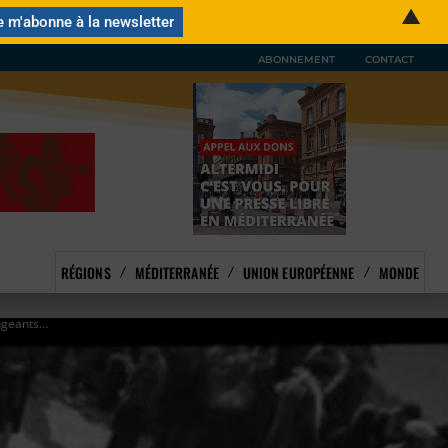
▲
ABONNEMENT
CONTACT
RÉGIONS
MÉDITERRANÉE
UNION EUROPÉENNE
MONDE
angeants…