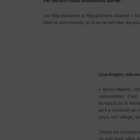
Par cet écrit nous souhaitons alerter :
Les Républicaines et Républicains disaient « No
Mais ils sont passés, et si on ne fait rien, les po
Lina Angles, née en 
« Après Madrid, l’E
nationalistes. C’e
échappé de la ferme o
où il a construit sa 
pays, son village, s
Toutes les occasion
Je suis donc allée v