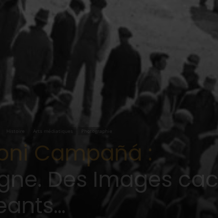
Histoire
Arts médiatiques
Photographie
toni Campañá :
gne. Des Images cac
eants…