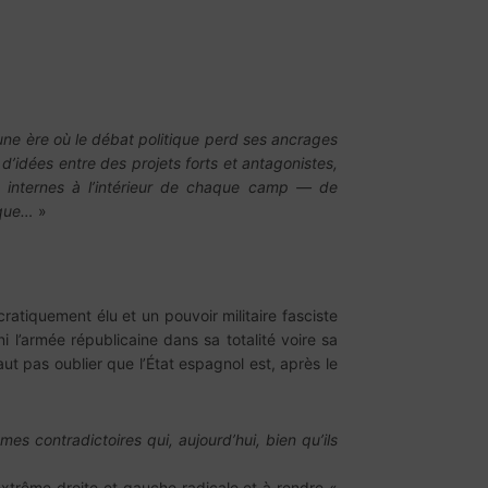
ne ère où le débat politique perd ses ancrages
 d’idées entre des projets forts et antagonistes,
es internes à l’intérieur de chaque camp — de
ique…
»
tiquement élu et un pouvoir militaire fasciste
i l’armée républicaine dans sa totalité voire sa
aut pas oublier que l’État espagnol est, après le
s contradictoires qui, aujourd’hui, bien qu’ils
 extrême droite et gauche radicale et à rendre «