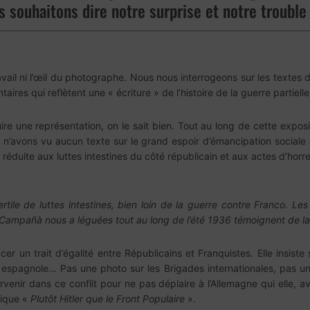
 souhaitons dire notre surprise et notre trouble l
vail ni l’œil du photographe. Nous nous interrogeons sur les texte
es qui reflètent une « écriture » de l’histoire de la guerre partielle
re une représentation, on le sait bien. Tout au long de cette exposi
 n’avons vu aucun texte sur le grand espoir d’émancipation sociale
 réduite aux luttes intestines du côté républicain et aux actes d’horr
tile de luttes intestines, bien loin de la guerre contre Franco. Les
Campañà nous a léguées tout au long de l’été 1936 témoignent de la 
er un trait d’égalité entre Républicains et Franquistes. Elle insiste
e espagnole… Pas une photo sur les Brigades internationales, pas un
venir dans ce conflit pour ne pas déplaire à l’Allemagne qui elle, a
rique «
Plutôt Hitler que le Front Populaire
».