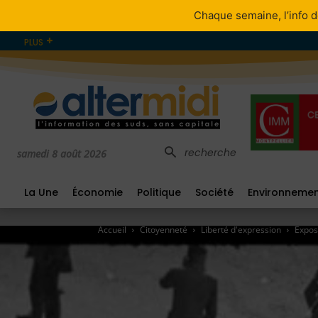
Chaque semaine, l’info d
PLUS
recherche
samedi 8 août 2026
La Une
Économie
Politique
Société
Environneme
Accueil
Citoyenneté
Liberté d'expression
Expos