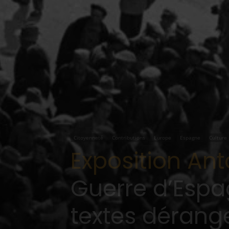
Citoyenneté
Contributions
Europe
Espagne
Culture
Exposition An
Guerre d’Espa
textes dérang