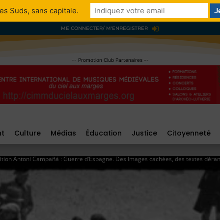
es Suds, sans capitale.
ME CONNECTER/ M'ENREGISTRER
-- Promotion Club Partenaires --
nt
Culture
Médias
Éducation
Justice
Citoyenneté
ition Antoni Campañá : Guerre d’Espagne. Des Images cachées, des textes dér