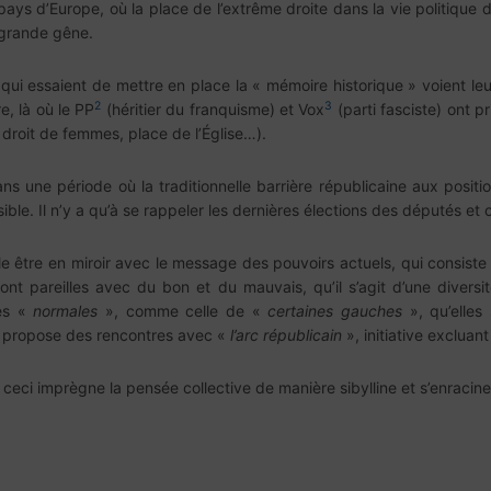
pays d’Europe, où la place de l’extrême droite dans la vie politique 
 grande gêne.
ui essaient de mettre en place la « mémoire historique » voient leurs
2
3
e, là où le PP
(héritier du franquisme) et Vox
(parti fasciste) ont p
droit de femmes, place de l’Église…).
 une période où la traditionnelle barrière républicaine aux position
ssible. Il n’y a qu’à se rappeler les dernières élections des députés e
 être en miroir avec le message des pouvoirs actuels, qui consiste 
 sont pareilles avec du bon et du mauvais, qu’il s’agit d’une divers
ves «
normales
», comme celle de «
certaines gauches
», qu’elles
on propose des rencontres avec «
l’arc républicain
», initiative excluant 
 ceci imprègne la pensée collective de manière sibylline et s’enracine 