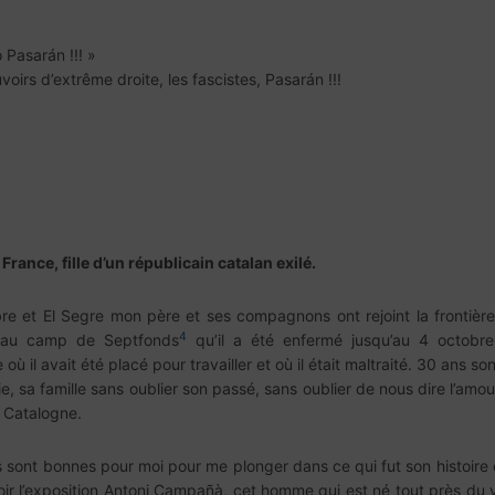
 Pasarán !!! »
uvoirs d’extrême droite, les fascistes, Pasarán !!!
France, fille d’un républicain catalan exilé.
bre et El Segre mon père et ses compagnons ont rejoint la frontiè
4
st au camp de Septfonds
qu’il a été enfermé jusqu’au 4 octobre
ù il avait été placé pour travailler et où il était maltraité. 30 ans 
vie, sa famille sans oublier son passé, sans oublier de nous dire l’amou
a Catalogne.
s sont bonnes pour moi pour me plonger dans ce qui fut son histoire
oir l’exposition Antoni Campañà, cet homme qui est né tout près du vi