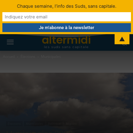
Chaque semaine, l’info des Suds, sans capitale.
altermidi
▲
les suds sans capitale
Accueil
Élections
Municipales
Élections
Municipales
Politique
Régions