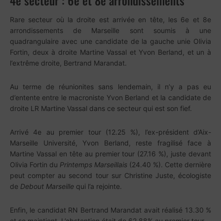
4e secteur : 6e et 8e arrondissements
Rare secteur où la droite est arrivée en tête, les 6e et 8e
arrondissements de Marseille sont soumis à une
quadrangulaire avec une candidate de la gauche unie Olivia
Fortin, deux à droite Martine Vassal et Yvon Berland, et un à
l’extrême droite, Bertrand Marandat.
Au terme de réunionites sans lendemain, il n’y a pas eu
d’entente entre le macroniste Yvon Berland et la candidate de
droite LR Martine Vassal dans ce secteur qui est son fief.
Arrivé 4e au premier tour (12.25 %), l’ex-président d’Aix-
Marseille Université, Yvon Berland, reste fragilisé face à
Martine Vassal en tête au premier tour (27.16 %), juste devant
Olivia Fortin du
Printemps Marseillais
(24.40 %). Cette dernière
peut compter au second tour sur Christine Juste, écologiste
de
Debout Marseille
qui l’a rejointe.
Enfin, le candidat RN Bertrand Marandat avait réalisé 13.30 %
et se maintient. L’abstention était de 62,88% au premier tour.