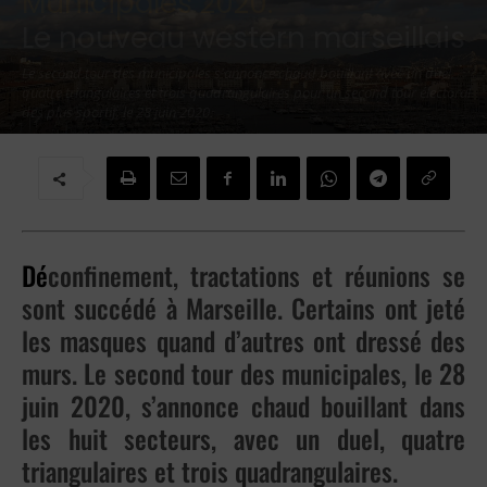
Municipales 2020:
Le nouveau western marseillais
Le second tour des municipales s'annonce chaud bouillant avec un duel,
quatre triangulaires et trois quadrangulaires pour un second tour électoral
des plus sportif, le 28 juin 2020.
Par
H.B
-
3 juin 2020
Dé
confinement, tractations et réunions se
sont succédé à Marseille. Certains ont jeté
les masques quand d’autres ont dressé des
murs. Le second tour des municipales, le 28
juin 2020, s’annonce chaud bouillant dans
les huit secteurs, avec un duel, quatre
triangulaires et trois quadrangulaires.