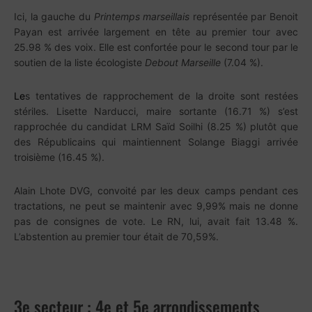
Ici, la gauche du
P
rintemps marseillais
représentée par Benoit
Payan est arrivée largement en tête au premier tour avec
25.98 % des voix. Elle est confortée pour le second tour par le
soutien de la liste écologiste
Debout Marseille
(7.04 %).
Le
s tentatives de rapprochement de la droite sont restées
stériles. Lisette Narducci, maire sortante (16.71 %) s’est
rapprochée du candidat LRM Saïd Soilhi (8.25 %) plutôt que
des Républicains qui maintiennent Solange Biaggi arrivée
troisième (16.45 %).
Alain Lhote DVG, convoité par les deux camps pendant ces
tractations, ne peut se maintenir avec 9,99% mais ne donne
pas de consignes de vote. Le RN, lui, avait fait 13.48 %.
L’abstention au premier tour était de 70,59%.
3e secteur : 4e et 5e arrondissements