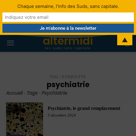
Chaque semaine, l’info des Suds, sans capitale.
altermidi
▲
les suds sans capitale
TAG / ETIQUETTE
psychiatrie
Accueil
Tags
Psychiatrie
Psychiatrie, le grand remplacement
5 décembre 2024