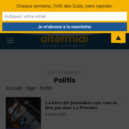
Chaque semaine, l’info des Suds, sans capitale.
altermidi
▲
les suds sans capitale
TAG / ETIQUETTE
Politis
Accueil
Tags
Politis
La lettre des journalistes que vous ne
lirez pas dans La Provence
4 juillet 2025