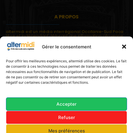
A PROPOS
altermidi est un média interrégional Occitanie-Sud Paca
libre et indépendant délivrant une information citoyenne
et participative.
Gérer le consentement
altermidi est ouvert sur les suds, la méditerranée,
l'europe.
altermidi aborde des thématiques globales évaluées à
Pour offrir les meilleures expériences, altermidi utilise des cookies. Le fait
partir des constats de terrain ou d'analyses à l'échelon
de consentir à ces technologies nous permet de traiter les données
local.
nécessaires aux fonctionnalités de navigation et de publication. Le fait
altermidi c'est l'information capitale, sans capitale.
de ne pas consentir ou de retirer son consentement peut avoir un effet
négatif sur certaines caractéristiques et fonctions.
Contactez nous:
contact@altermidi.org
Accepter
Refuser
© 2025 altermidi.org - Les amis d'altermidi
Mes préférences