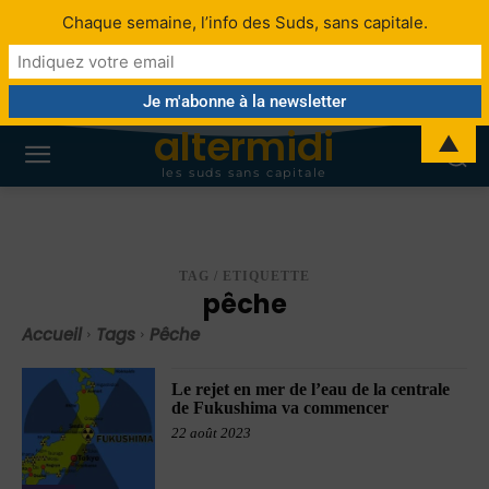
Chaque semaine, l’info des Suds, sans capitale.
altermidi
▲
les suds sans capitale
TAG / ETIQUETTE
pêche
Accueil
Tags
Pêche
Le rejet en mer de l’eau de la centrale
de Fukushima va commencer
22 août 2023