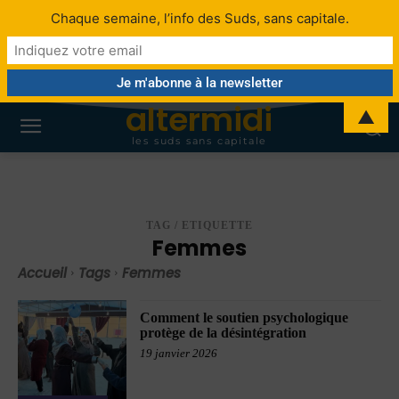
Chaque semaine, l’info des Suds, sans capitale.
altermidi
▲
les suds sans capitale
TAG / ETIQUETTE
Femmes
Accueil
Tags
Femmes
Comment le soutien psychologique
protège de la désintégration
19 janvier 2026