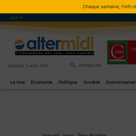
Chaque semaine, l’info d
PLUS
recherche
vendredi 7 août 2026
La Une
Économie
Politique
Société
Environneme
Accueil
Tags
Élise Blotière