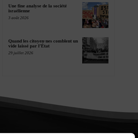
Une fine analyse de la société
israélienne
3 août 2026
Quand les citoyen·nes comblent un
vide laissé par l’État
29 juillet 2026