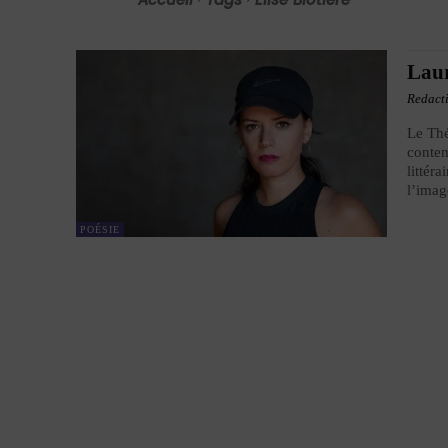
Laur
Redact
Le Thé
contem
littér
l’imag
POÉSIE