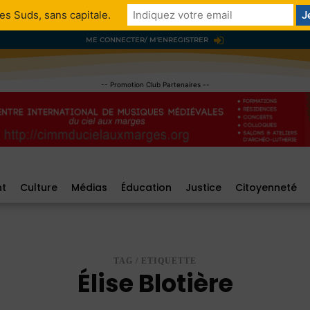
es Suds, sans capitale.
ME CONNECTER/ M'ENREGISTRER
-- Promotion Club Partenaires --
nt
Culture
Médias
Éducation
Justice
Citoyenneté
TAG / ETIQUETTE
Élise Blotière