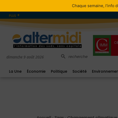
Chaque semaine, l’info d
PLUS
recherche
dimanche 9 août 2026
La Une
Économie
Politique
Société
Environneme
Accueil
Tags
Changement climatique