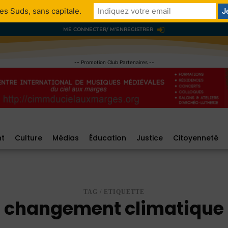
es Suds, sans capitale.
ME CONNECTER/ M'ENREGISTRER
-- Promotion Club Partenaires --
nt
Culture
Médias
Éducation
Justice
Citoyenneté
TAG / ETIQUETTE
changement climatique