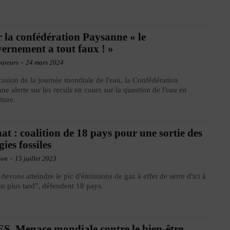
 la confédération Paysanne « le
ernement a tout faux ! »
buteurs
-
24 mars 2024
casion de la journée mondiale de l'eau, la Confédération
ne alerte sur les reculs en cours sur la question de l'eau en
lture.
at : coalition de 18 pays pour une sortie des
gies fossiles
ion
-
15 juillet 2023
devons atteindre le pic d'émissions de gaz à effet de serre d'ici à
u plus tard", défendent 18 pays.
S. Menace mondiale contre le bien-être