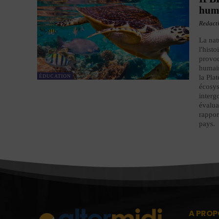
hum
Redact
La nat
l'hist
provoq
humain
ÉDUCATION
la Pla
écosys
interg
évalua
rappor
pays.
A PROP