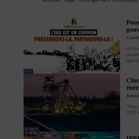
Pour
gouv
Contri
A l'oc
paysan
agricu
EAU
Clim
éner
Redact
"Nous 
2025 a
CLIMAT
IPBE