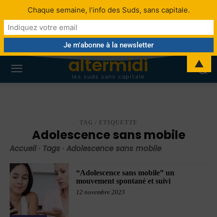
Chaque semaine, l’info des Suds, sans capitale.
altermidi
▲
les suds sans capitale
TAG / ETIQUETTE
Adolescence sans mobile
Accueil
Tags
Adolescence sans mobile
“Adolescence sans mobile” un
mouvement spontané et suivi
12 novembre 2023