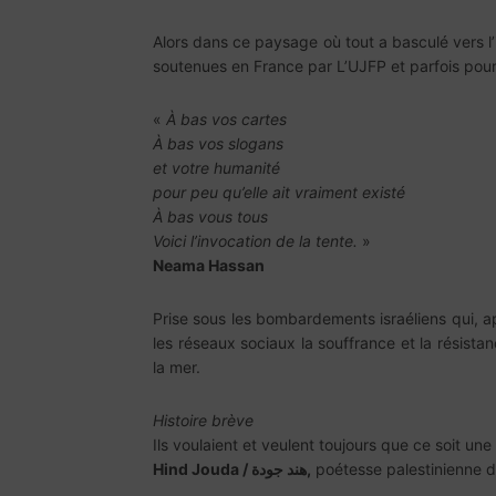
Alors dans ce paysage où tout a basculé vers l’i
soutenues en France par L’UJFP et parfois pour 
«
À bas vos cartes
À bas vos slogans
et votre humanité
pour peu qu’elle ait vraiment existé
À bas vous tous
Voici l’invocation de la tente.
»
Neama Hassan
Prise sous les bombardements israéliens qui, a
les réseaux sociaux la souffrance et la résista
la mer.
Histoire brève
Ils voulaient et veulent toujours que ce soit une
Hind Jouda / هند جودة,
poétesse palestinienne d