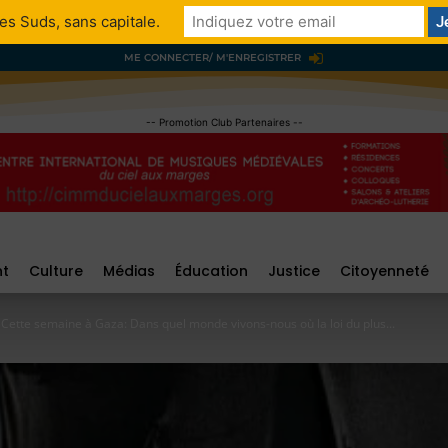
es Suds, sans capitale.
ME CONNECTER/ M'ENREGISTRER
-- Promotion Club Partenaires --
nt
Culture
Médias
Éducation
Justice
Citoyenneté
Cette semaine à Gaza: Dans quel monde vivons-nous où la loi du plus...