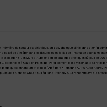
t infirmière de secteur psychiatrique, puis psychologue clinicienne et enfin adminis
’a cessé de s’insérer dans les fissures et les failles de l’institution pour la malme
 l’association « Les Murs d’ Aurelle» lieu de pratiques artistiques où plus de 200
 Cisjordanie et à Gaza en Palestine. Parallèlement elle a mis en acte sa réflexion
olloque questionnant l’art et la folie ( Art à bord / Personne Autre/ Autre Abord / 
 Social) « Gens de Gaza » aux éditions Riveneuve. Sa rencontre avec la presse i