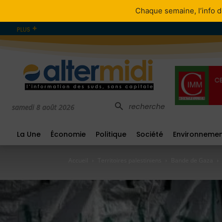
Chaque semaine, l’info d
PLUS
recherche
samedi 8 août 2026
La Une
Économie
Politique
Société
Environneme
Accueil
Territoires palestiniens
Bande de Gaza