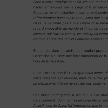
Face à cette tragédie sans fin, les habitants d
l’isolement imposé par le siège et la privation
Gazaouis restent attachés à leur terre et contin
l’effondrement humanitaire total, alors que les
Gaza ne se limite pas à une simple crise huma
regard impassible du monde et l’inaction des 
secours qui n’arrive jamais, les politiques inte
de froid et que des familles entières sombrent 
Et pourtant dans les ateliers de soutien psychol
La session a suscité une forte interaction de l
hors de la Palestine.
L’une d’elles a confié :«
Lorsque nous avons disc
cette question soit abordée, mais de l’autre, j
Le déplacement forcé ne signifie pas seulement q
Une autre participante a ajouté : «
Cet atel
déracinement. Comment pourrais-je élever mes 
Palestiniens de Gaza, j’ai l’impression que le m