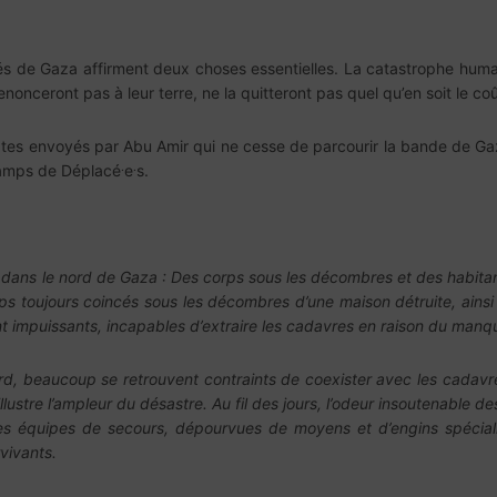
vés de Gaza affirment deux choses essentielles. La catastrophe human
enonceront pas à leur terre, ne la quitteront pas quel qu’en soit le coû
tes envoyés par Abu Amir qui ne cesse de parcourir la bande de Gaza 
.
.
 camps de Déplacé
e
s.
ans le nord de Gaza : Des corps sous les décombres et des habitant
rps toujours coincés sous les décombres d’une maison détruite, ains
ont impuissants, incapables d’extraire les cadavres en raison du man
ord, beaucoup se retrouvent contraints de coexister avec les cadavr
lustre l’ampleur du désastre. Au fil des jours, l’odeur insoutenable d
es équipes de secours, dépourvues de moyens et d’engins spéciali
rvivants.