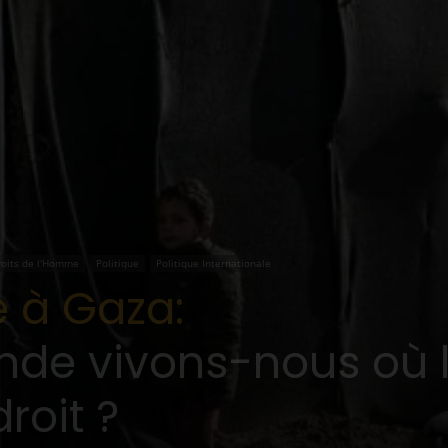
roits de l'Homme
Politique
Politique Internationale
 à Gaza:
de vivons-nous où la
droit ?