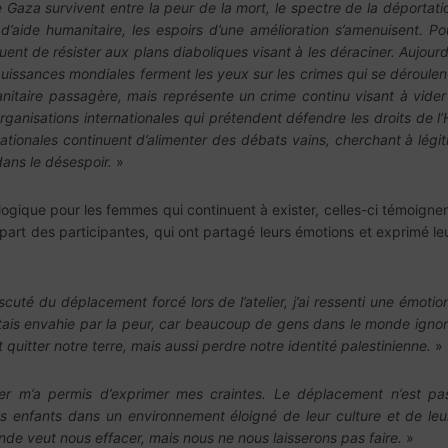
e Gaza survivent entre la peur de la mort, le spectre de la déportat
 d’aide humanitaire, les espoirs d’une amélioration s’amenuisent. Pou
uent de résister aux plans diaboliques visant à les déraciner. Aujourd
 puissances mondiales ferment les yeux sur les crimes qui se déroulen
nitaire passagère, mais représente un crime continu visant à vider 
organisations internationales qui prétendent défendre les droits de
rnationales continuent d’alimenter des débats vains, cherchant à légi
dans le désespoir.
»
ogique pour les femmes qui continuent à exister, celles-ci témoignent
a part des participantes, qui ont partagé leurs émotions et exprimé le
uté du déplacement forcé lors de l’atelier, j’ai ressenti une émotion
’étais envahie par la peur, car beaucoup de gens dans le monde igno
uitter notre terre, mais aussi perdre notre identité palestinienne.
»
ier m’a permis d’exprimer mes craintes. Le déplacement n’est p
enfants dans un environnement éloigné de leur culture et de leurs
onde veut nous effacer, mais nous ne nous laisserons pas faire.
»