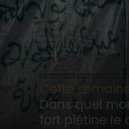
Territoires palestiniens
Bande de Gaza
Citoyenneté
D
Cette semaine
Dans quel mon
fort piétine le 