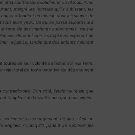
ion et la souffrance quotidienne du blocus. Avec
rtant, malgré les horreurs qu’ils subissent, les
’hui, ils attendent un miracle pour les sauver de
t sous leurs yeux. Ce qui se passe aujourd’hui à
la terre de ses habitants autochtones, sous le
 l’Homme. Pendant que les déplacés espèrent un
timer l’injustice, tandis que des enfants meurent
 toutes de leur volonté de rester sur leur terre.
ur rejet total de toute tentative de déplacement
 contradictoire. D’un côté, j’étais heureuse que
rent l’ampleur de la souffrance que nous vivons.
as seulement un changement de lieu, c’est un
 origines ? Lorsqu’ils parlent de déplacer les