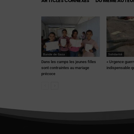
ARTICLES CONNEXES
DU MÊME AUTEU
Bande de Gaza
Solidarité
Dans les camps les jeunes filles
« Urgence guerr
sont contraintes au mariage
indispensable q
précoce