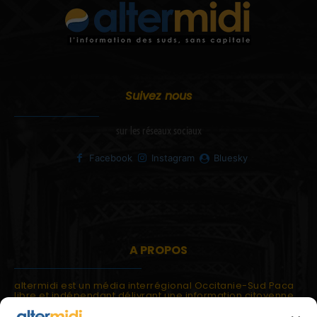
Suivez nous
sur les réseaux sociaux
Facebook
Instagram
Bluesky
A PROPOS
altermidi est un média interrégional Occitanie-Sud Paca
libre et indépendant délivrant une information citoyenne
et participative.