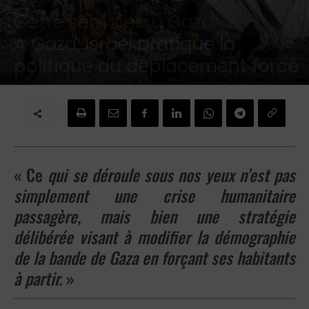
Cette semaine à Gaza:
À Gaza, Israël pratique la
politique du déplacement forcé
Par
Brigitte Challande
-
2 février 2025
« Ce
qui se déroule sous nos yeux n’est pas
simplement une crise humanitaire
passagère, mais bien une stratégie
délibérée visant à modifier la démographie
de la bande de Gaza en forçant ses habitants
à partir.
»