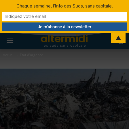
Chaque semaine, l’info des Suds, sans capitale.
altermidi
▲
les suds sans capitale
Accueil
État d'urgence
Territoires palestiniens
Bande de Gaza
Environnement
Eau
État d'urgence
Méditerranée