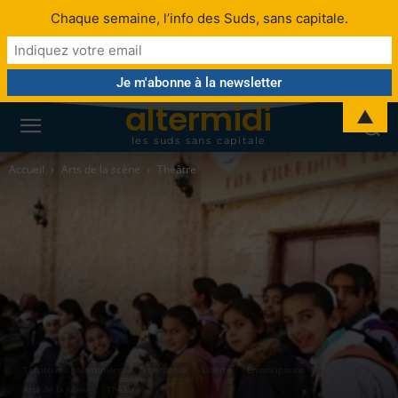
Chaque semaine, l’info des Suds, sans capitale.
altermidi
▲
les suds sans capitale
Accueil
Arts de la scène
Théâtre
Territoires palestiniens
Cisjordanie
Liberté
Émancipation
Arts de la scène
Théâtre