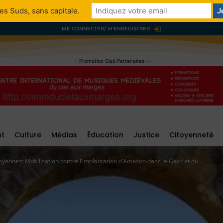
es Suds, sans capitale.
ME CONNECTER/ M'ENREGISTRER
-- Promotion Club Partenaires --
nt
Culture
Médias
Éducation
Justice
Citoyenneté
yennes: Mobilisation contre l’implantation d’Amazon dans le Gard et du...