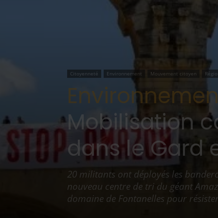
Citoyenneté
Environnement
Mouvement citoyen
Régio
Environnement
Mobilisation 
dans le Gard e
20 militants ont déployés les bander
nouveau centre de tri du géant Amazo
domaine de Fontanelles pour résister