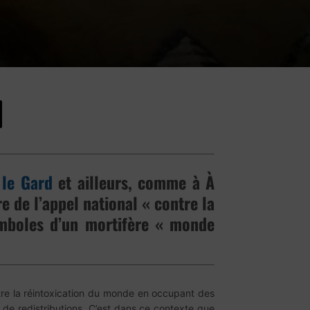
 le Gard
et ailleurs, comme à À
e de l’appel national « contre la
symboles d’un mortifère « monde
ontre la réintoxication du monde en occupant des
t de redistributions. C’est dans ce contexte que