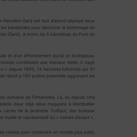
ion Rébellion Gard ont tout d’abord déployé deux
oyé les banderoles pour dénoncer le bétonnage de
nès (Gard), à moins de 5 kilomètres du Pont du
le et d’un effondrement social et écologique,
onde constituent une menace réelle. Il s’agit
sco » depuis 1985, 14 hectares bétonnés sur 51
erait réduit à 150 postes potentiels aggravant les
 du domaine de Fontanelles. Là, où depuis cinq
possède deux déjà deux magasins à Montpellier
s carrés de la jardinerie Truffaut, des bureaux
t inutile et représentatif du « monde d’avant ».
ves viables pour construire un monde plus juste,