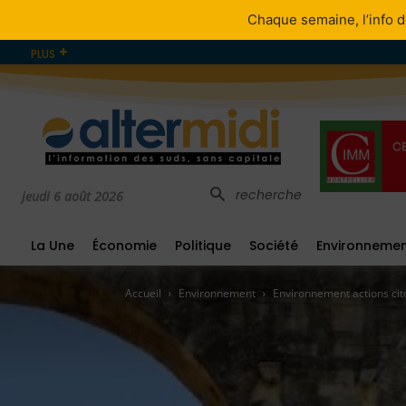
Chaque semaine, l’info d
PLUS
recherche
jeudi 6 août 2026
La Une
Économie
Politique
Société
Environneme
Accueil
Environnement
Environnement actions cito