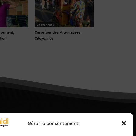
Citoyenneté
uvement,
Carrefour des Alternatives
tion
Citoyennes
Gérer le consentement