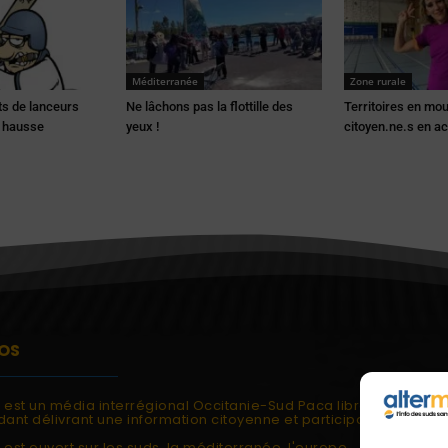
Méditerranée
Zone rurale
s de lanceurs
Ne lâchons pas la flottille des
Territoires en mo
e hausse
yeux !
citoyen.ne.s en ac
OS
i est un média interrégional Occitanie-Sud Paca libre et
ant délivrant une information citoyenne et participative.
 est ouvert sur les suds, la méditerranée, l'europe.