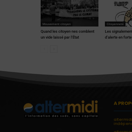
Mouvement citoyen
Citoyenneté
Quand les citoyen·nes comblent
Les signalement
un vide laissé par l’État
d’alerte en fort
A PROP
altermid
indépend
altermidi