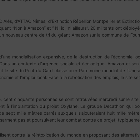
 Alès, d’ATTAC Nîmes, d’Extinction Rébellion Montpellier et Extinct
uant “Non à Amazon” et “ Ni ici, ni ailleurs”. 20 militants ont dépl
 d’un nouveau centre de tri du géant Amazon sur la commune de Four
ne mondialisation expansive, de la destruction de l’économie loca
Dans un contexte d’urgence sociale et écologique, Amazon et son m
ait le site du Pont du Gard classé au « Patrimoine mondial de l’Une
conomie et l’emploi local. Face à la robotisation des emplois, le site s
e, cent cinquante personnes se sont retrouvées mercredi sur le site
tent à l’implantation du projet Oxylane. Le groupe Decathlon qui 
e sept mille mètres carrés auxquels s’ajouteraient huit mille mètre
ésarment pas et poursuivent leur combat contre ce projet, typiquemen
lisent contre la réintoxication du monde en proposant des alternati