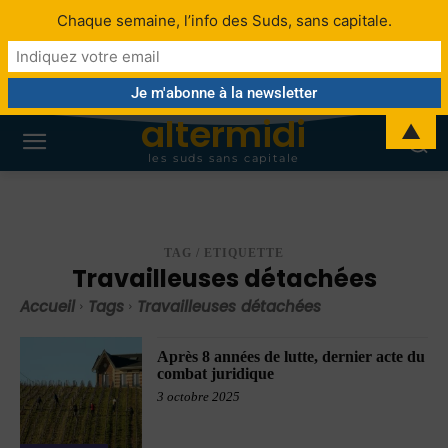
Chaque semaine, l’info des Suds, sans capitale.
altermidi
▲
les suds sans capitale
TAG / ETIQUETTE
Travailleuses détachées
Accueil
Tags
Travailleuses détachées
Après 8 années de lutte, dernier acte du
combat juridique
3 octobre 2025