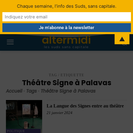
Chaque semaine, l’info des Suds, sans capitale.
altermidi
▲
les suds sans capitale
TAG / ETIQUETTE
Théâtre Signe à Palavas
Accueil
Tags
Théâtre Signe à Palavas
La Langue des Signes entre au théâtre
21 janvier 2024
POLITIQUE