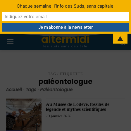
Chaque semaine, l’info des Suds, sans capitale.
altermidi
▲
les suds sans capitale
TAG / ETIQUETTE
paléontologue
Accueil
Tags
Paléontologue
Au Musée de Lodève, fossiles de
légende et mythes scientifiques
13 janvier 2026