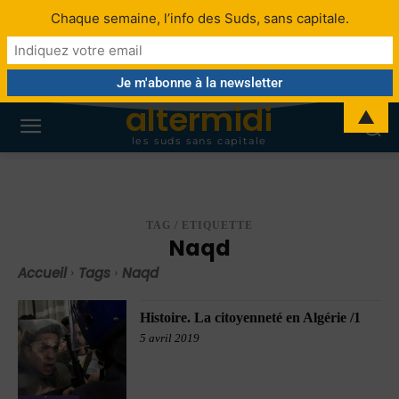
Chaque semaine, l’info des Suds, sans capitale.
altermidi
▲
les suds sans capitale
TAG / ETIQUETTE
Naqd
Accueil
Tags
Naqd
Histoire. La citoyenneté en Algérie /1
5 avril 2019