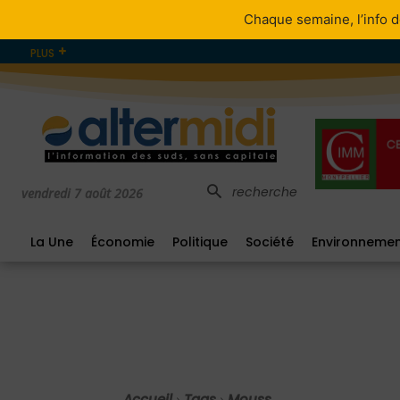
Chaque semaine, l’info d
PLUS
recherche
vendredi 7 août 2026
La Une
Économie
Politique
Société
Environneme
Accueil
Tags
Mouss