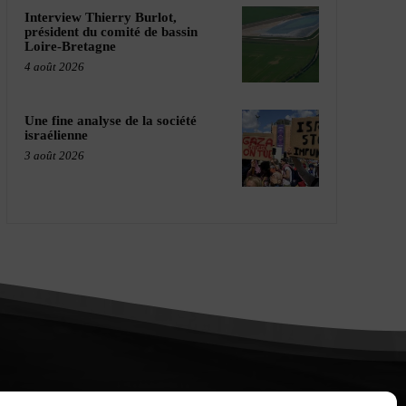
Interview Thierry Burlot,
président du comité de bassin
Loire-Bretagne
4 août 2026
Une fine analyse de la société
israélienne
3 août 2026