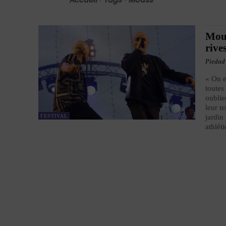
Mous
rive
Piedad
« On e
toutes
oublie
leur t
FESTIVAL
jardin
athlét