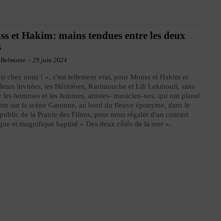
s et Hakim: mains tendues entre les deux
s
 Belmonte
-
29 juin 2024
st chez nous ! », c'est tellement vrai, pour Mouss et Hakim et
 leurs invitées, les Héritières, Karimouche et Lili Lekmouli, sans
r les hommes et les femmes, artistes- musicien-nes, qui ont planté
ente sur la scène Garonne, au bord du fleuve éponyme, dans le
 public de la Prairie des Filtres, pour nous régaler d'un concert
ique et magnifique baptisé « Des deux côtés de la mer ».