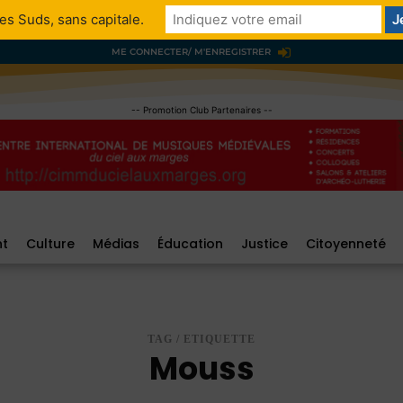
es Suds, sans capitale.
ME CONNECTER/ M'ENREGISTRER
-- Promotion Club Partenaires --
nt
Culture
Médias
Éducation
Justice
Citoyenneté
TAG / ETIQUETTE
Mouss