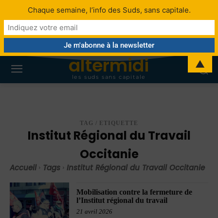
Chaque semaine, l’info des Suds, sans capitale.
altermidi
▲
les suds sans capitale
TAG / ETIQUETTE
Institut Régional du Travail
Occitanie
Accueil
Tags
Institut Régional du Travail Occitanie
Mobilisation contre la fermeture de
l’Institut régional du travail
21 avril 2026