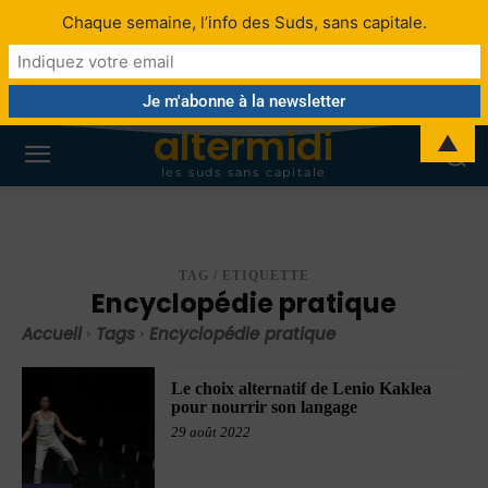
Chaque semaine, l’info des Suds, sans capitale.
altermidi
▲
les suds sans capitale
TAG / ETIQUETTE
Encyclopédie pratique
Accueil
Tags
Encyclopédie pratique
Le choix alternatif de Lenio Kaklea
pour nourrir son langage
29 août 2022