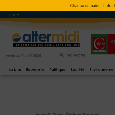
Chaque semaine, l’info d
PLUS
recherche
vendredi 7 août 2026
La Une
Économie
Politique
Société
Environneme
Accueil
Tags
Éditions Temporis