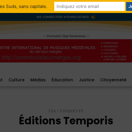
es Suds, sans capitale.
ME CONNECTER/ M'ENREGISTRER
-- Promotion Club Partenaires --
nt
Culture
Médias
Éducation
Justice
Citoyenneté
TAG / ETIQUETTE
Éditions Temporis