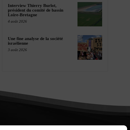
Interview Thierry Burlot,
président du comité de bassin
Loire-Bretagne
4 août 2026
Une fine analyse de la société
israélienne
3 août 2026