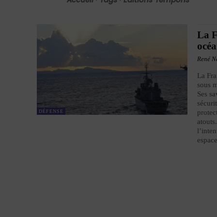
La F
océa
René N
La Fra
sous m
Ses sa
sécuri
DÉFENSE
protec
atouts
l’inte
espac