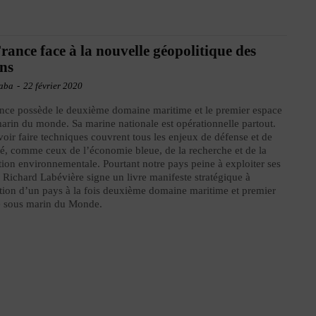
rance face à la nouvelle géopolitique des
ns
aba
-
22 février 2020
nce possède le deuxième domaine maritime et le premier espace
arin du monde. Sa marine nationale est opérationnelle partout.
voir faire techniques couvrent tous les enjeux de défense et de
té, comme ceux de l’économie bleue, de la recherche et de la
tion environnementale. Pourtant notre pays peine à exploiter ses
. Richard Labévière signe un livre manifeste stratégique à
ntion d’un pays à la fois deuxième domaine maritime et premier
e sous marin du Monde.