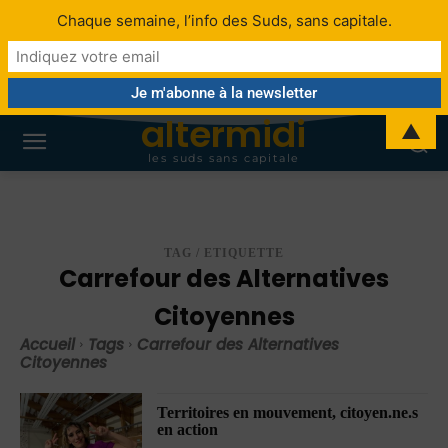
Chaque semaine, l’info des Suds, sans capitale.
altermidi
▲
les suds sans capitale
TAG / ETIQUETTE
Carrefour des Alternatives
Citoyennes
Accueil
Tags
Carrefour des Alternatives
Citoyennes
Territoires en mouvement, citoyen.ne.s
en action