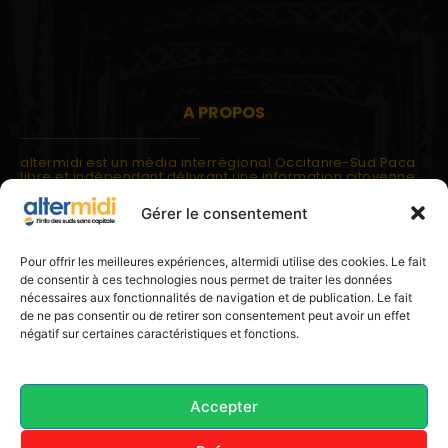
A PROPOS
altermidi est un média interrégional Occitanie-Sud Paca
libre et indépendant délivrant une information citoyenne
et participative.
Gérer le consentement
altermidi est ouvert sur les suds, la méditerranée,
l'europe.
altermidi aborde des thématiques globales évaluées à
Pour offrir les meilleures expériences, altermidi utilise des cookies. Le fait
partir des constats de terrain ou d'analyses à l'échelon
de consentir à ces technologies nous permet de traiter les données
local.
nécessaires aux fonctionnalités de navigation et de publication. Le fait
altermidi c'est l'information capitale, sans capitale.
de ne pas consentir ou de retirer son consentement peut avoir un effet
négatif sur certaines caractéristiques et fonctions.
Contactez nous:
contact@altermidi.org
Accepter