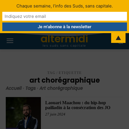
Chaque semaine, l’info des Suds, sans capitale.
altermidi
▲
les suds sans capitale
TAG / ETIQUETTE
art chorégraphique
Accueil
Tags
Art chorégraphique
Laouari Maachou : du hip-hop
pailladin à la consécration des JO
27 juin 2024