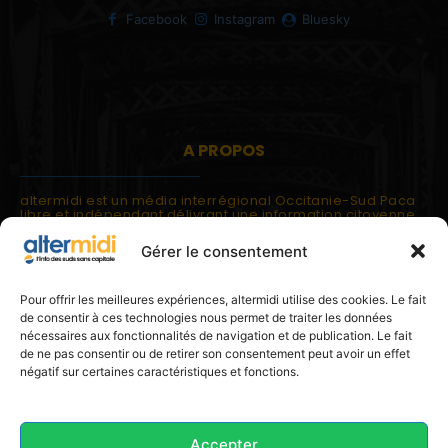
Facebook
Instagram
Bluesky
A PROPOS
altermidi est un média interrégional Occitanie-Sud Paca
libre et indépendant délivrant une information citoyenne
et participative.
Gérer le consentement
altermidi est ouvert sur les suds, la méditerranée,
l'europe.
altermidi aborde des thématiques globales évaluées à
Pour offrir les meilleures expériences, altermidi utilise des cookies. Le fait
partir des constats de terrain ou d'analyses à l'échelon
de consentir à ces technologies nous permet de traiter les données
local.
nécessaires aux fonctionnalités de navigation et de publication. Le fait
altermidi c'est l'information capitale, sans capitale.
de ne pas consentir ou de retirer son consentement peut avoir un effet
négatif sur certaines caractéristiques et fonctions.
Contactez nous:
contact@altermidi.org
Accepter