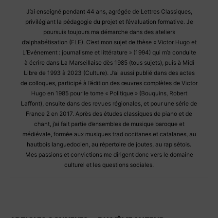
J’ai enseigné pendant 44 ans, agrégée de Lettres Classiques,
privilégiant la pédagogie du projet et l’évaluation formative. Je
poursuis toujours ma démarche dans des ateliers
d’alphabétisation (FLE). C’est mon sujet de thèse « Victor Hugo et
L’Evénement : journalisme et littérature » (1994) qui m’a conduite
à écrire dans La Marseillaise dès 1985 (tous sujets), puis à Midi
Libre de 1993 à 2023 (Culture). J’ai aussi publié dans des actes
de colloques, participé à l’édition des œuvres complètes de Victor
Hugo en 1985 pour le tome « Politique » (Bouquins, Robert
Laffont), ensuite dans des revues régionales, et pour une série de
France 2 en 2017. Après des études classiques de piano et de
chant, j’ai fait partie d’ensembles de musique baroque et
médiévale, formée aux musiques trad occitanes et catalanes, au
hautbois languedocien, au répertoire de joutes, au rap sétois.
Mes passions et convictions me dirigent donc vers le domaine
culturel et les questions sociales.