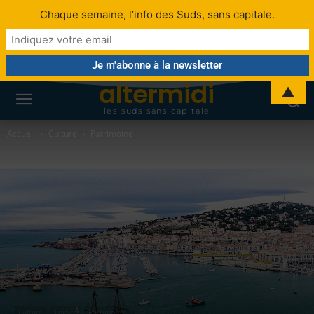
Chaque semaine, l’info des Suds, sans capitale.
altermidi
▲
les suds sans capitale
Accueil
Culture
Patrimoine
Culture
Loisirs
Patrimoine