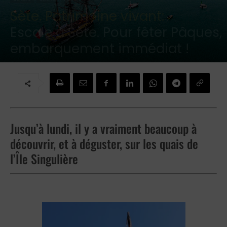
Sète. Patrimoine vivant:
Escale à Sète. Pour fêter Pâques,
embarquement immédiat !
Par
Michele Fizaine
-
4 avril 2026
Jusqu’à lundi, il y a vraiment beaucoup à
découvrir, et à déguster, sur les quais de
l’Île Singulière