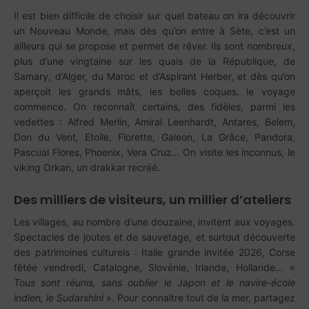
Il est bien difficile de choisir sur quel bateau on ira découvrir
un Nouveau Monde, mais dès qu’on entre à Sète, c’est un
ailleurs qui se propose et permet de rêver. Ils sont nombreux,
plus d’une vingtaine sur les quais de la République, de
Samary, d’Alger, du Maroc et d’Aspirant Herber, et dès qu’on
aperçoit les grands mâts, les belles coques, le voyage
commence. On reconnaît certains, des fidèles, parmi les
vedettes : Alfred Merlin, Amiral Leenhardt, Antares, Belem,
Don du Vent, Etoile, Florette, Galeon, La Grâce, Pandora,
Pascual Flores, Phoenix, Vera Cruz… On visite les inconnus, le
viking Orkan, un drakkar recréé.
Des milliers de visiteurs, un millier d’ateliers
Les villages, au nombre d’une douzaine, invitent aux voyages.
Spectacles de joutes et de sauvetage, et surtout découverte
des patrimoines culturels : Italie grande invitée 2026, Corse
fêtée vendredi, Catalogne, Slovénie, Irlande, Hollande… «
Tous sont réunis, sans oublier le Japon et le navire-école
indien, le Sudarshini
». Pour connaître tout de la mer, partagez