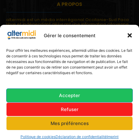
A PROPOS
altermidi est un média interrégional Occitanie-Sud Paca
libre et indépendant délivrant une information citoyenne
et participative.
Gérer le consentement
altermidi est ouvert sur les suds, la méditerranée,
l'europe.
altermidi aborde des thématiques globales évaluées à
Pour offrir les meilleures expériences, altermidi utilise des cookies. Le fait
partir des constats de terrain ou d'analyses à l'échelon
de consentir à ces technologies nous permet de traiter les données
local.
nécessaires aux fonctionnalités de navigation et de publication. Le fait
altermidi c'est l'information capitale, sans capitale.
de ne pas consentir ou de retirer son consentement peut avoir un effet
négatif sur certaines caractéristiques et fonctions.
Contactez nous:
contact@altermidi.org
Accepter
Refuser
© 2025 altermidi.org - Les amis d'altermidi
Mes préférences
Conditions générales
Politique de cookies (UE)
Avertissement
Déclaration de confidentialité (UE)
Imprint
Politique de cookies
Déclaration de confidentialité
Imprint