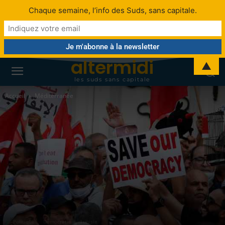
Chaque semaine, l’info des Suds, sans capitale.
altermidi
▲
les suds sans capitale
Accueil
Méditerranée
Politique
Démocratie
Tunisie